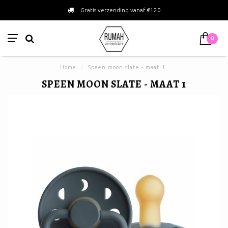
Gratis verzending vanaf €120
0
Home
/
Speen moon slate - maat 1
SPEEN MOON SLATE - MAAT 1