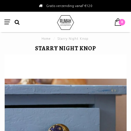
Gratis verzending vanaf €120
0
Home
/
Starry Night Knop
STARRY NIGHT KNOP