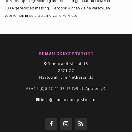
Deze
knoppen
zijn volledig met de hand gemaakt in India van
100%
ge
recycled messing. Hierdoor kunnen kleine verschillen
voorkomen in de uitstraling van elke
knop
.
RUMAH CONCEPTSTORE
Rembrandtstraat 15
2671 GC
Naaldwijk, the Netherlands
+31 (0)6 57 41 37 17 (WhatsApp only!)
info@rumahconceptstore.nl