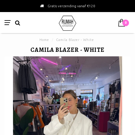
Gratis verzending vanaf €120
0
Home
/
Camila Blazer - White
CAMILA BLAZER - WHITE