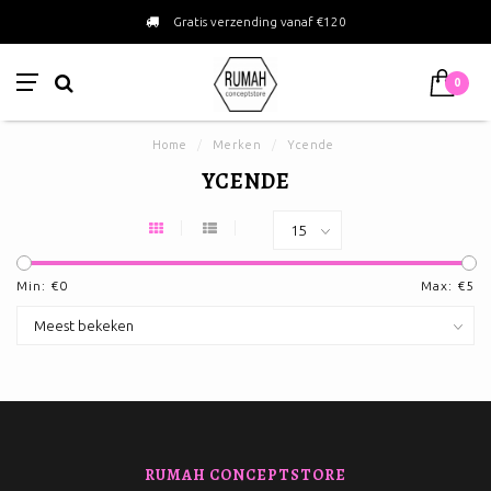
Gratis verzending vanaf €120
0
Home
/
Merken
/
Ycende
YCENDE
Min: €
0
Max: €
5
RUMAH CONCEPTSTORE