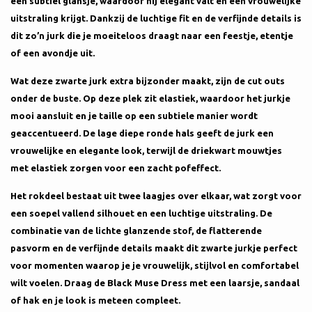
een subtiel glansje, waardoor hij elegant valt en een vrouwelijke
uitstraling krijgt. Dankzij de luchtige fit en de verfijnde details is
dit zo’n jurk die je moeiteloos draagt naar een feestje, etentje
of een avondje uit.
Wat deze zwarte jurk extra bijzonder maakt, zijn de cut outs
onder de buste. Op deze plek zit elastiek, waardoor het jurkje
mooi aansluit en je taille op een subtiele manier wordt
geaccentueerd. De lage diepe ronde hals geeft de jurk een
vrouwelijke en elegante look, terwijl de driekwart mouwtjes
met elastiek zorgen voor een zacht pofeffect.
Het rokdeel bestaat uit twee laagjes over elkaar, wat zorgt voor
een soepel vallend silhouet en een luchtige uitstraling. De
combinatie van de lichte glanzende stof, de flatterende
pasvorm en de verfijnde details maakt dit zwarte jurkje perfect
voor momenten waarop je je vrouwelijk, stijlvol en comfortabel
wilt voelen. Draag de Black Muse Dress met een laarsje, sandaal
of hak en je look is meteen compleet.