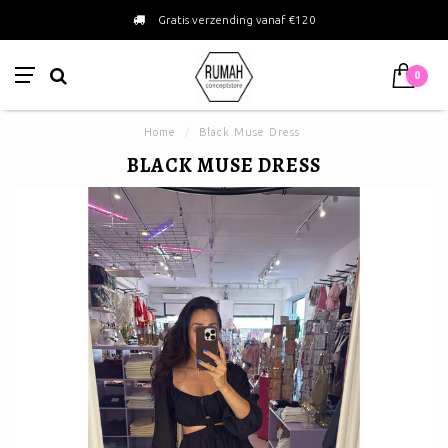
Gratis verzending vanaf €120
0
Home
/
Black Muse Dress
BLACK MUSE DRESS