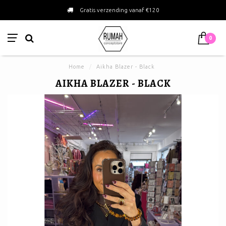
Gratis verzending vanaf €120
0
Home
/
Aikha Blazer - Black
AIKHA BLAZER - BLACK