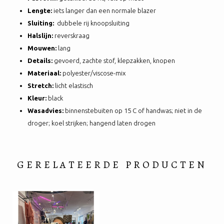
Lengte:
iets langer dan een normale blazer
Sluiting:
dubbele rij knoopsluiting
Halslijn:
reverskraag
Mouwen:
lang
Details:
gevoerd, zachte stof, klepzakken, knopen
Materiaal:
polyester/viscose-mix
Stretch:
licht elastisch
Kleur:
black
Wasadvies:
binnenstebuiten op 15 C of handwas; niet in de
droger; koel strijken; hangend laten drogen
GERELATEERDE PRODUCTEN