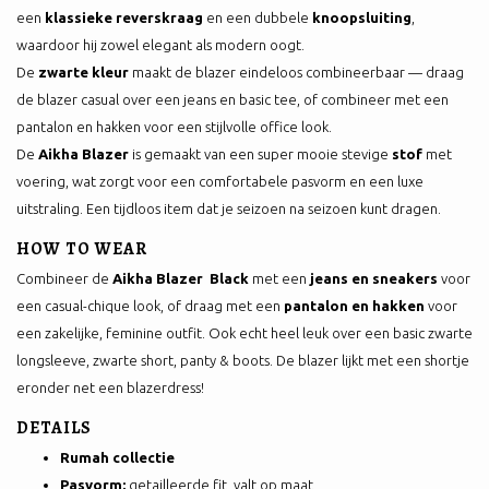
een
klassieke reverskraag
en een dubbele
knoopsluiting
,
waardoor hij zowel elegant als modern oogt.
De
zwarte kleur
maakt de blazer eindeloos combineerbaar — draag
de blazer casual over een jeans en basic tee, of combineer met een
pantalon en hakken voor een stijlvolle office look.
De
Aikha Blazer
is gemaakt van een super mooie stevige
stof
met
voering, wat zorgt voor een comfortabele pasvorm en een luxe
uitstraling. Een tijdloos item dat je seizoen na seizoen kunt dragen.
HOW TO WEAR
Combineer de
Aikha Blazer Black
met een
jeans en sneakers
voor
een casual-chique look, of draag met een
pantalon en hakken
voor
een zakelijke, feminine outfit. Ook echt heel leuk over een basic zwarte
longsleeve, zwarte short, panty & boots. De blazer lijkt met een shortje
eronder net een blazerdress!
DETAILS
Rumah collectie
Pasvorm:
getailleerde fit, valt op maat