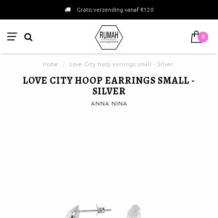
Gratis verzending vanaf €120
0
Home
/
Love City hoop earrings small - Silver
LOVE CITY HOOP EARRINGS SMALL -
SILVER
ANNA NINA