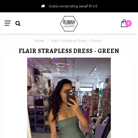
Gratis verzending vanaf €120
0
Home
/
Flair Strapless Dress - Green
FLAIR STRAPLESS DRESS - GREEN