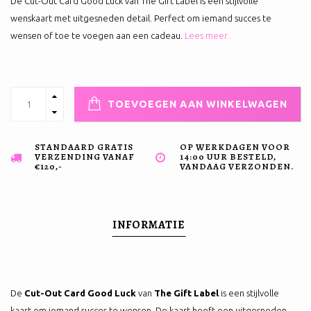
De Cut-Out Card Good Luck van The Gift Label is een stijlvolle
wenskaart met uitgesneden detail. Perfect om iemand succes te
wensen of toe te voegen aan een cadeau.
Lees meer..
TOEVOEGEN AAN WINKELWAGEN
STANDAARD GRATIS
OP WERKDAGEN VOOR
VERZENDING VANAF
14:00 UUR BESTELD,
€120,-
VANDAAG VERZONDEN.
INFORMATIE
De
Cut-Out Card Good Luck
van
The Gift Label
is een stijlvolle
kaart om iemand succes te wensen. De kaart heeft een uitgesneden