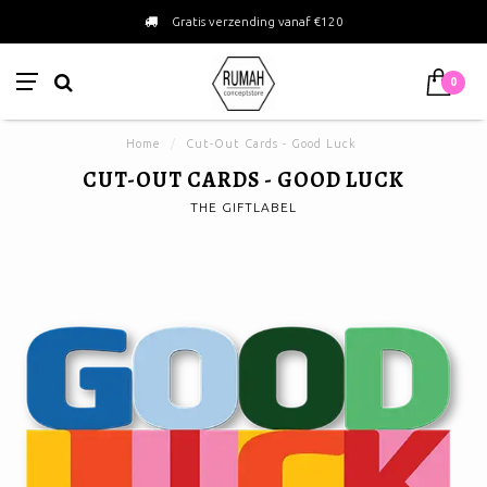
Gratis verzending vanaf €120
0
Home
/
Cut-Out Cards - Good Luck
CUT-OUT CARDS - GOOD LUCK
THE GIFTLABEL