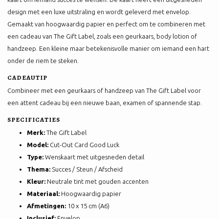
design met een luxe uitstraling en wordt geleverd met envelop.
Gemaakt van hoogwaardig papier en perfect om te combineren met
een cadeau van The Gift Label, zoals een geurkaars, body lotion of
handzeep. Een kleine maar betekenisvolle manier om iemand een hart
onder de riem te steken.
CADEAUTIP
Combineer met een geurkaars of handzeep van The Gift Label voor
een attent cadeau bij een nieuwe baan, examen of spannende stap.
SPECIFICATIES
Merk:
The Gift Label
Model:
Cut-Out Card Good Luck
Type:
Wenskaart met uitgesneden detail
Thema:
Succes / Steun / Afscheid
Kleur:
Neutrale tint met gouden accenten
Materiaal:
Hoogwaardig papier
Afmetingen:
10 x 15 cm (A6)
Inclusief:
Envelop