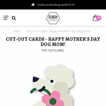
Gratis verzending vanaf €120
0
Home
/
Cut-Out Cards - Happy Mother's Day Dog Mom!
CUT-OUT CARDS - HAPPY MOTHER'S DAY
DOG MOM!
THE GIFTLABEL