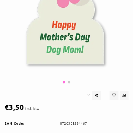
€3,50
Incl. btw
EAN Code:
8720301594467