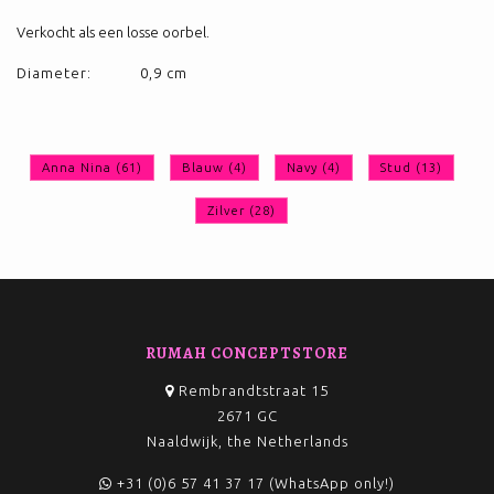
Verkocht als een losse oorbel.
Diameter:
0,9 cm
Anna Nina
(61)
Blauw
(4)
Navy
(4)
Stud
(13)
Zilver
(28)
RUMAH CONCEPTSTORE
Rembrandtstraat 15
2671 GC
Naaldwijk, the Netherlands
+31 (0)6 57 41 37 17 (WhatsApp only!)