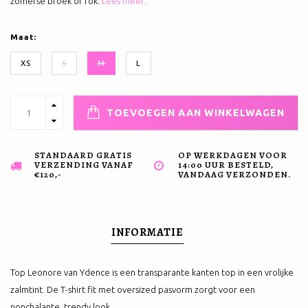
zomerse broek of rok.
Lees meer..
Maat:
XS
S
M
L
TOEVOEGEN AAN WINKELWAGEN
STANDAARD GRATIS
OP WERKDAGEN VOOR
VERZENDING VANAF
14:00 UUR BESTELD,
€120,-
VANDAAG VERZONDEN.
INFORMATIE
Top Leonore van Ydence is een transparante kanten top in een vrolijke
zalmtint. De T-shirt fit met oversized pasvorm zorgt voor een
nonchalante, trendy look.