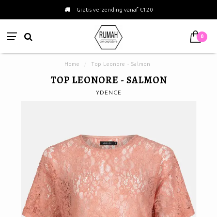
Gratis verzending vanaf €120
0
Home
/
Top Leonore - Salmon
TOP LEONORE - SALMON
YDENCE