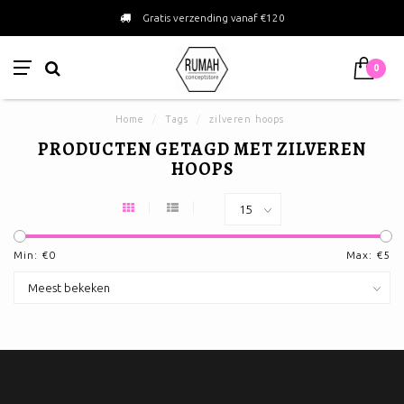
Gratis verzending vanaf €120
0
Home
/
Tags
/
zilveren hoops
PRODUCTEN GETAGD MET ZILVEREN
HOOPS
Min: €
0
Max: €
5