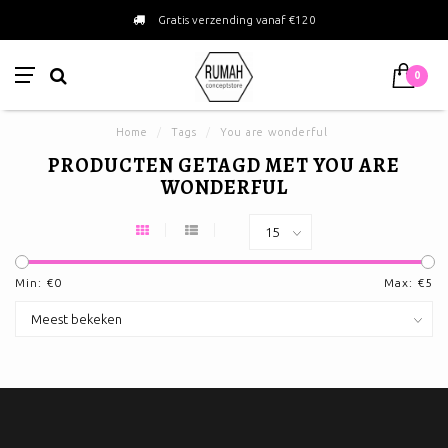
Gratis verzending vanaf €120
0
Home
/
Tags
/
You are wonderful
PRODUCTEN GETAGD MET YOU ARE
WONDERFUL
Min: €
0
Max: €
5