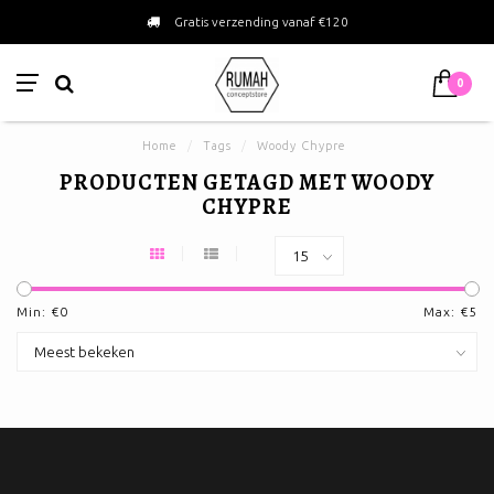
Gratis verzending vanaf €120
0
Home
/
Tags
/
Woody Chypre
PRODUCTEN GETAGD MET WOODY
CHYPRE
Min: €
0
Max: €
5