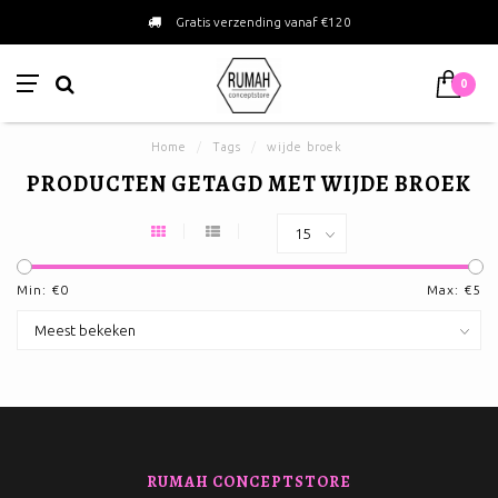
Gratis verzending vanaf €120
0
Home
/
Tags
/
wijde broek
PRODUCTEN GETAGD MET WIJDE BROEK
Min: €
0
Max: €
5
RUMAH CONCEPTSTORE