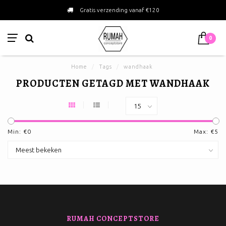
Gratis verzending vanaf €120
0
Home
/
Tags
/
wandhaak
PRODUCTEN GETAGD MET WANDHAAK
Min: €
0
Max: €
5
RUMAH CONCEPTSTORE