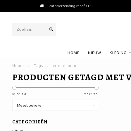
Gratis verzending vanaf €120
HOME
NIEUW
KLEDING
Home
/
Tags
/
vriendinnen
PRODUCTEN GETAGD MET 
Min: €
0
Max: €
5
CATEGORIEËN