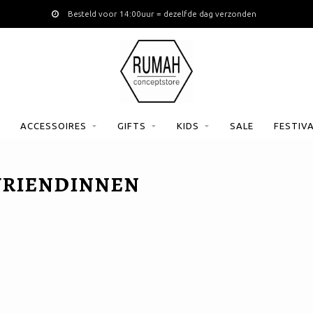
Besteld voor 14:00uur = dezelfde dag verzonden
ACCESSOIRES
GIFTS
KIDS
SALE
FESTIV
VRIENDINNEN