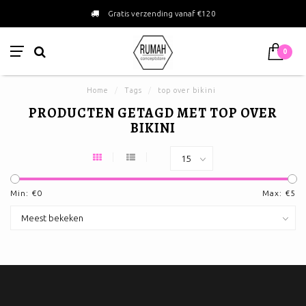
Gratis verzending vanaf €120
0
Home
/
Tags
/
top over bikini
PRODUCTEN GETAGD MET TOP OVER
BIKINI
Min: €
0
Max: €
5