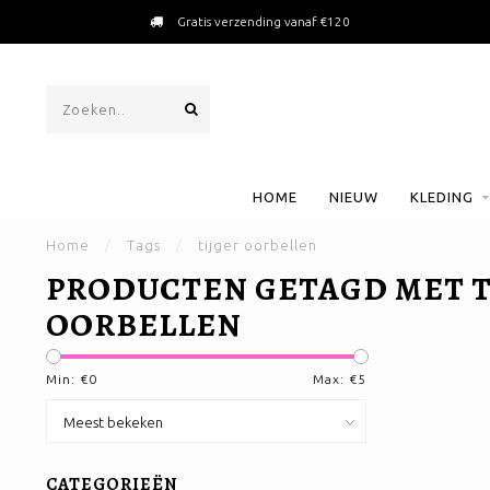
Gratis verzending vanaf €120
HOME
NIEUW
KLEDING
Home
/
Tags
/
tijger oorbellen
PRODUCTEN GETAGD MET T
OORBELLEN
Min: €
0
Max: €
5
CATEGORIEËN