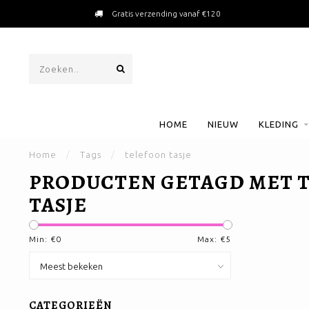
Gratis verzending vanaf €120
HOME
NIEUW
KLEDING
Home
/
Tags
/
telefoon tasje
PRODUCTEN GETAGD MET 
TASJE
Min: €
0
Max: €
5
CATEGORIEËN