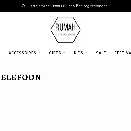
Besteld voor 14:00uur = dezelfde dag verzonden
ACCESSOIRES
GIFTS
KIDS
SALE
FESTIV
TELEFOON