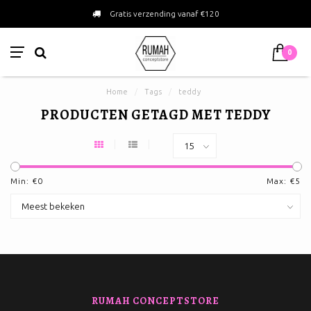
Gratis verzending vanaf €120
0
Home
/
Tags
/
teddy
PRODUCTEN GETAGD MET TEDDY
Min: €
0
Max: €
5
RUMAH CONCEPTSTORE