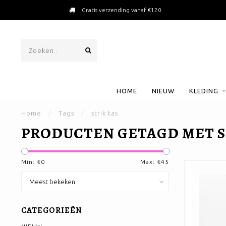
Gratis verzending vanaf €120
HOME
NIEUW
KLEDING
Home
/
Tags
/
strik tas
PRODUCTEN GETAGD MET S
Min: €
0
Max: €
45
CATEGORIEËN