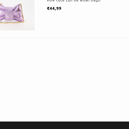
Hoe cute zijn de Bowi bags!
€44,99