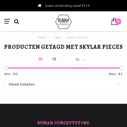
Gratis verzending vanaf €120
0
Home
/
Tags
/
skylar pieces
PRODUCTEN GETAGD MET SKYLAR PIECES
Min: €
0
Max: €
5
RUMAH CONCEPTSTORE