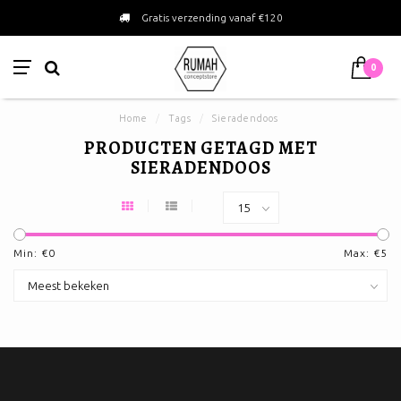
Gratis verzending vanaf €120
0
Home
/
Tags
/
Sieradendoos
PRODUCTEN GETAGD MET
SIERADENDOOS
Min: €
0
Max: €
5