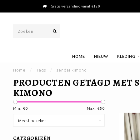
Gratis verzending vanaf €120
HOME
NIEUW
KLEDING
Home
/
Tags
/
sendai kimono
PRODUCTEN GETAGD MET 
KIMONO
Min: €
0
Max: €
50
CATEGORIEËN