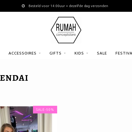
Besteld voor 14:00uur = dezelfde dag verzonden
ACCESSOIRES
GIFTS
KIDS
SALE
FESTIV
SENDAI
SALE-50%