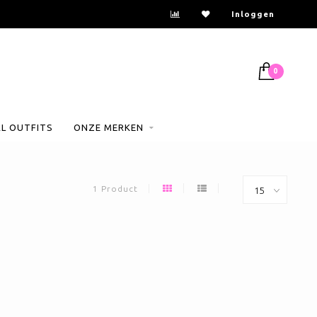
Inloggen
0
AL OUTFITS
ONZE MERKEN
1 Product