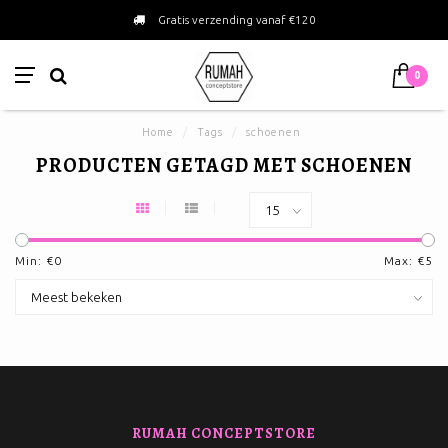
Gratis verzending vanaf €120
0
Home
/
Tags
/
schoenen
PRODUCTEN GETAGD MET SCHOENEN
Min: €
0
Max: €
5
RUMAH CONCEPTSTORE