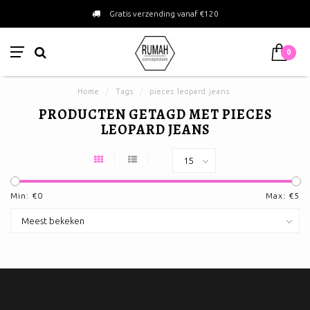
Gratis verzending vanaf €120
0
Home
/
Tags
/
pieces leopard jeans
PRODUCTEN GETAGD MET PIECES
LEOPARD JEANS
Min: €
0
Max: €
5