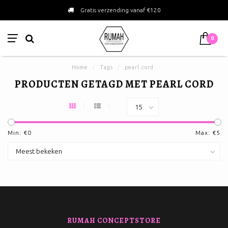
Gratis verzending vanaf €120
0
Home
/
Tags
/
pearl cord
PRODUCTEN GETAGD MET PEARL CORD
Min: €
0
Max: €
5
RUMAH CONCEPTSTORE