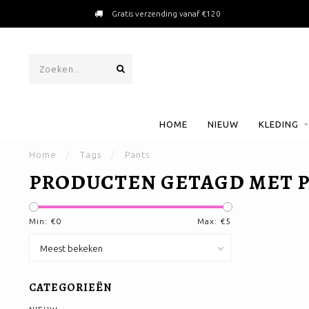
Gratis verzending vanaf €120
HOME
NIEUW
KLEDING
Home
/
Tags
/
Pants
PRODUCTEN GETAGD MET 
Min: €
0
Max: €
5
CATEGORIEËN