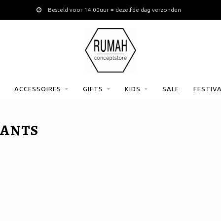
Besteld voor 14:00uur = dezelfde dag verzonden
ACCESSOIRES
GIFTS
KIDS
SALE
FESTIV
PANTS