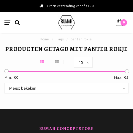
Gratis verzending vanaf €120
0
Home
/
Tags
/
panter rokje
PRODUCTEN GETAGD MET PANTER ROKJE
Min: €
0
Max: €
5
RUMAH CONCEPTSTORE