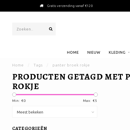
Gratis verzending vanaf €120
HOME
NIEUW
KLEDING
Home
/
Tags
/
panter broek rokje
PRODUCTEN GETAGD MET 
ROKJE
Min: €
0
Max: €
5
CATEGORIEËN