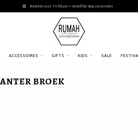
Besteld voor 14:00uur = dezelfde dag verzonden
ACCESSOIRES
GIFTS
KIDS
SALE
FESTIV
PANTER BROEK