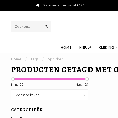
Gratis verzending vanaf €120
HOME
NIEUW
KLEDING
Home
/
Tags
/
opkikker
PRODUCTEN GETAGD MET 
Min: €
0
Max: €
5
CATEGORIEËN