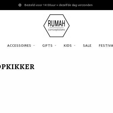
Besteld voor 14:00uur = dezelfde dag verzonden
ACCESSOIRES
GIFTS
KIDS
SALE
FESTIV
OPKIKKER