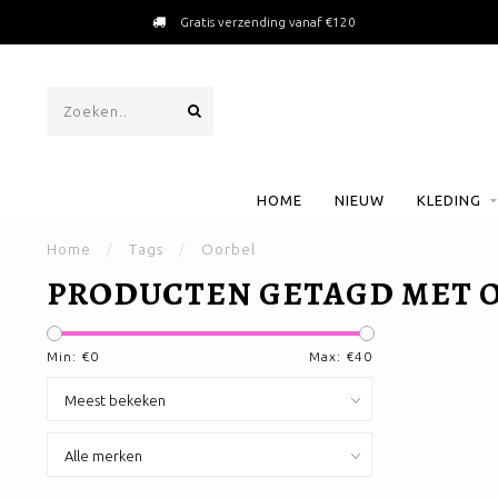
Gratis verzending vanaf €120
HOME
NIEUW
KLEDING
Home
/
Tags
/
Oorbel
PRODUCTEN GETAGD MET 
Min: €
0
Max: €
40