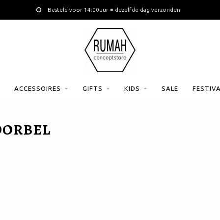
Besteld voor 14:00uur = dezelfde dag verzonden
ACCESSOIRES
GIFTS
KIDS
SALE
FESTIV
OORBEL