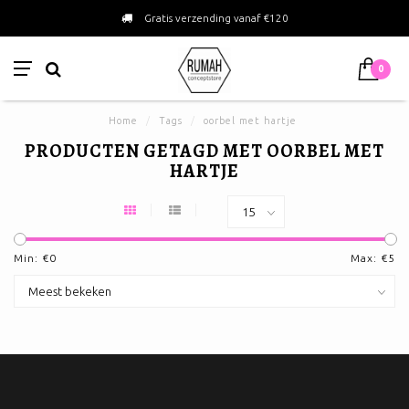
Gratis verzending vanaf €120
0
Home
/
Tags
/
oorbel met hartje
PRODUCTEN GETAGD MET OORBEL MET
HARTJE
Min: €
0
Max: €
5