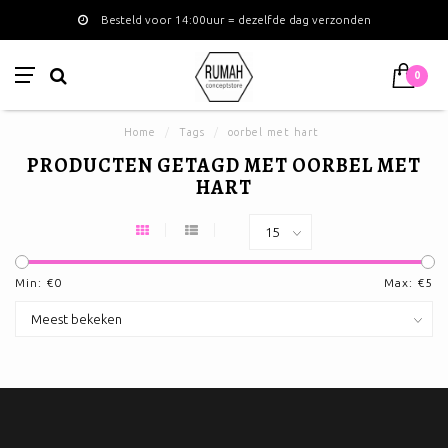
Besteld voor 14:00uur = dezelfde dag verzonden
0
Home
/
Tags
/
oorbel met hart
PRODUCTEN GETAGD MET OORBEL MET
HART
Min: €
0
Max: €
5