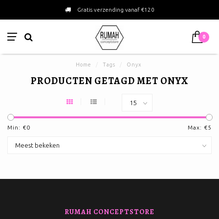
Gratis verzending vanaf €120
0
Home
/
Tags
/
Onyx
PRODUCTEN GETAGD MET ONYX
Min: €
0
Max: €
5
RUMAH CONCEPTSTORE