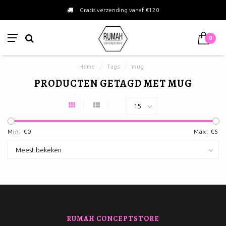
Gratis verzending vanaf €120
0
Home
/
Tags
/
mug
PRODUCTEN GETAGD MET MUG
Min: €
0
Max: €
5
RUMAH CONCEPTSTORE