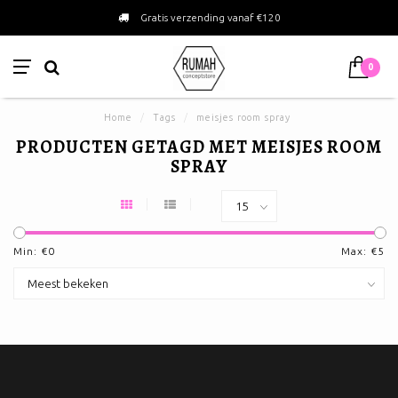
Gratis verzending vanaf €120
0
Home
/
Tags
/
meisjes room spray
PRODUCTEN GETAGD MET MEISJES ROOM
SPRAY
Min: €
0
Max: €
5