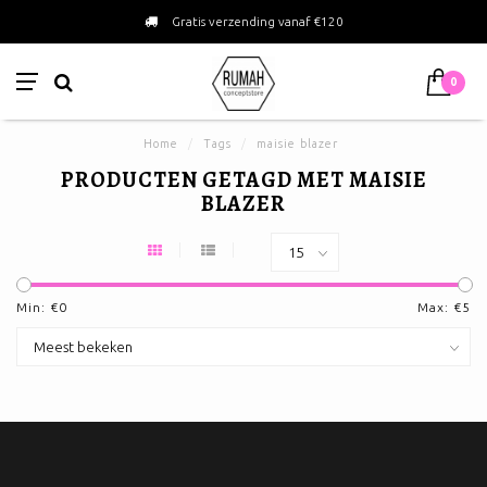
Gratis verzending vanaf €120
0
Home
/
Tags
/
maisie blazer
PRODUCTEN GETAGD MET MAISIE
BLAZER
Min: €
0
Max: €
5