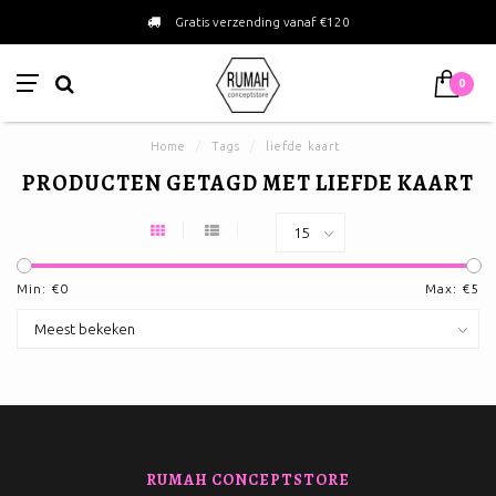
Gratis verzending vanaf €120
0
Home
/
Tags
/
liefde kaart
PRODUCTEN GETAGD MET LIEFDE KAART
Min: €
0
Max: €
5
RUMAH CONCEPTSTORE