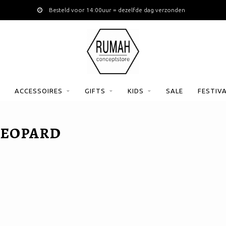
Besteld voor 14:00uur = dezelfde dag verzonden
ACCESSOIRES
GIFTS
KIDS
SALE
FESTIV
LEOPARD