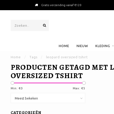
Gratis verzending vanaf €120
HOME
NIEUW
KLEDING
Home
/
Tags
/
leopard oversized tshirt
PRODUCTEN GETAGD MET 
OVERSIZED TSHIRT
Min: €
0
Max: €
5
CATEGORIEËN