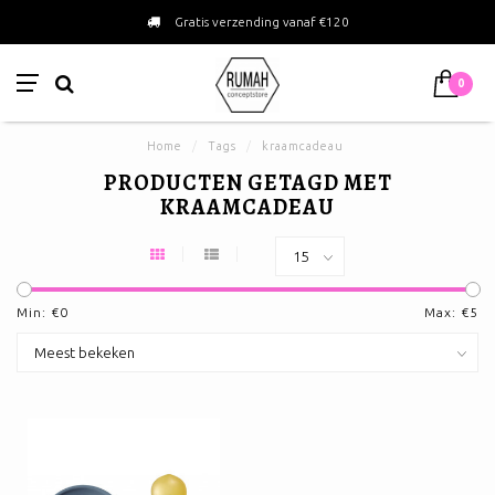
Gratis verzending vanaf €120
0
Home
/
Tags
/
kraamcadeau
PRODUCTEN GETAGD MET
KRAAMCADEAU
Min: €
0
Max: €
5