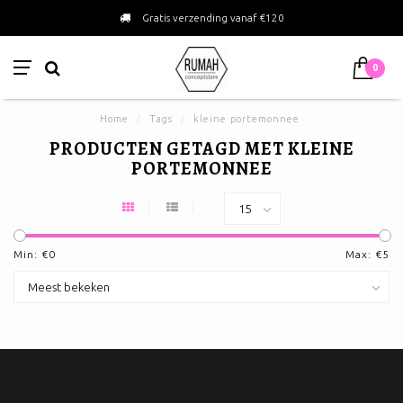
Gratis verzending vanaf €120
0
Home
/
Tags
/
kleine portemonnee
PRODUCTEN GETAGD MET KLEINE
PORTEMONNEE
Min: €
0
Max: €
5