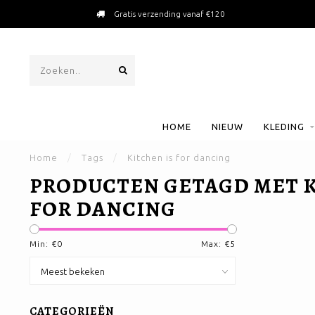
Gratis verzending vanaf €120
HOME
NIEUW
KLEDING
Home
/
Tags
/
Kitchen is for dancing
PRODUCTEN GETAGD MET K
FOR DANCING
Min: €
0
Max: €
5
CATEGORIEËN