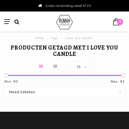
Gratis verzending vanaf €120
0
Home
/
Tags
/
i love you candle
PRODUCTEN GETAGD MET I LOVE YOU
CANDLE
Min: €
0
Max: €
5