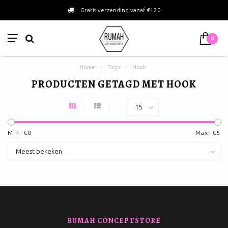
Gratis verzending vanaf €120
0
Home
/
Tags
/
Hook
PRODUCTEN GETAGD MET HOOK
Min: €
0
Max: €
5
RUMAH CONCEPTSTORE