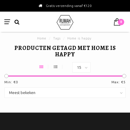
Gratis verzending vanaf €120
0
Home
/
Tags
/
Home is happy
PRODUCTEN GETAGD MET HOME IS
HAPPY
Min: €
0
Max: €
5