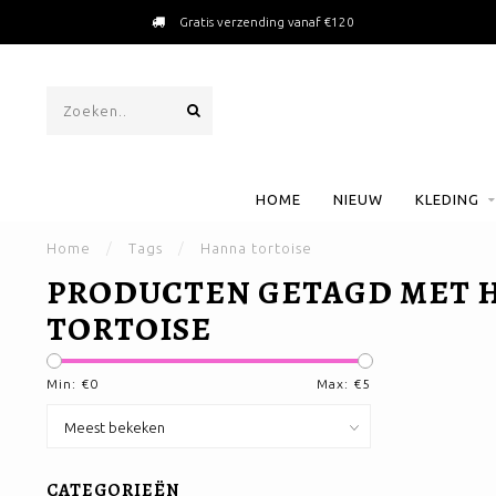
Gratis verzending vanaf €120
HOME
NIEUW
KLEDING
Home
/
Tags
/
Hanna tortoise
PRODUCTEN GETAGD MET 
TORTOISE
Min: €
0
Max: €
5
CATEGORIEËN