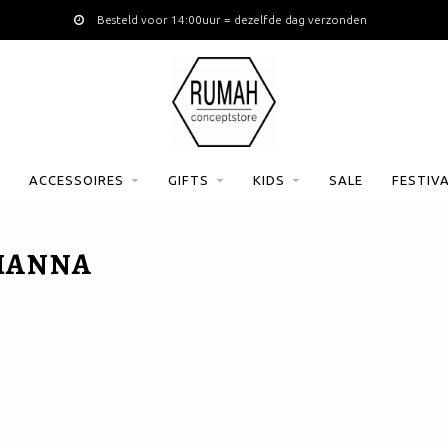
Besteld voor 14:00uur = dezelfde dag verzonden
ACCESSOIRES
GIFTS
KIDS
SALE
FESTIV
HANNA