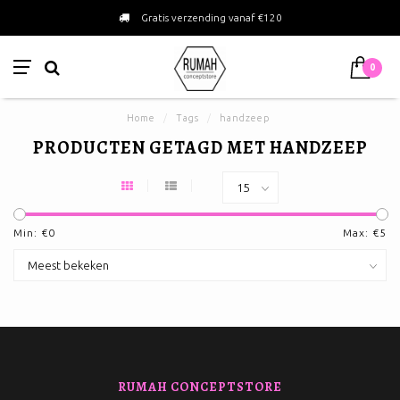
Gratis verzending vanaf €120
0
Home
/
Tags
/
handzeep
PRODUCTEN GETAGD MET HANDZEEP
Min: €
0
Max: €
5
RUMAH CONCEPTSTORE